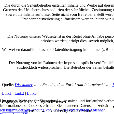
Die durch die Seitenbetreiber erstellten Inhalte und Werke auf dies
Grenzen des Urheberrechtes bedürfen der schriftlichen Zustimmung de
Soweit die Inhalte auf dieser Seite nicht vom Betreiber erstellt wur
Urheberrechtsverletzung aufmerksam werden, bitten wir 
Die Nutzung unserer Webseite ist in der Regel ohne Angabe pers
erhoben werden, erfolgt dies, soweit möglich,
Wir weisen darauf hin, dass die Datenübertragung im Internet (z.B. b
Der Nutzung von im Rahmen der Impressumspflicht veröffentlicht
ausdrücklich widersprochen. Die Betreiber der Seiten behalt
Quelle:
Disclaimer
von eRecht24, dem Portal zum Internetrecht von
Link1
|
Link2
|
Link3
Um unsere Webseite für Sie optimal zu gestalten und fortlaufend ver
Copyright © 2013. All Rights Reserved.
Informationen zu Cookies erhalten Sie in unserer Datenschutzerklärung
Ich bin mit der verwendung von Cookies einverstanden
Ablehnen
Joomla template
created with Artisteer by Günter Simbeck.