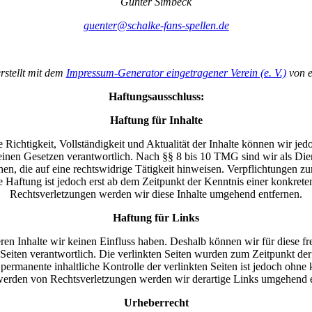
Günter Simbeck
guenter@schalke-fans-spellen.de
rstellt mit dem
Impressum-Generator eingetragener Verein (e. V.)
von e
Haftungsausschluss:
Haftung für Inhalte
 die Richtigkeit, Vollständigkeit und Aktualität der Inhalte können wir
nen Gesetzen verantwortlich. Nach §§ 8 bis 10 TMG sind wir als Dienst
n, die auf eine rechtswidrige Tätigkeit hinweisen. Verpflichtungen z
e Haftung ist jedoch erst ab dem Zeitpunkt der Kenntnis einer konkr
Rechtsverletzungen werden wir diese Inhalte umgehend entfernen.
Haftung für Links
eren Inhalte wir keinen Einfluss haben. Deshalb können wir für diese 
der Seiten verantwortlich. Die verlinkten Seiten wurden zum Zeitpunkt 
permanente inhaltliche Kontrolle der verlinkten Seiten ist jedoch ohne
erden von Rechtsverletzungen werden wir derartige Links umgehend e
Urheberrecht