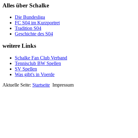
Alles über Schalke
Die Bundesliga
FC S04 im Kurzportret
Tradition S04
Geschichte des S04
weitere Links
Schalke Fan Club Verband
Tennisclub BW Spellen
SV Spellen
Was gibt's in Voerde
Aktuelle Seite:
Startseite
Impressum